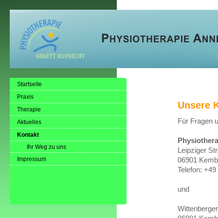
Startseite
Praxis
Unsere 
Therapie
Für Fragen u
Aktuelles
Kontakt
Physiothera
Ihr Weg zu uns
Leipziger Str
Impressum
06901 Kemb
Telefon: +4
und
Wittenberger