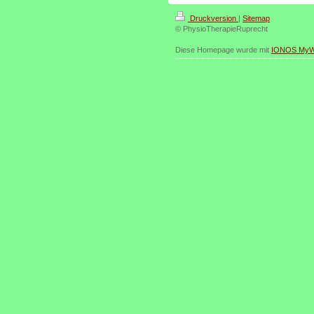
Druckversion
|
Sitemap
© PhysioTherapieRuprecht
Diese Homepage wurde mit
IONOS MyW