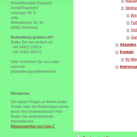
Massa
Physiotherapie Ruprecht
Annett Ruprecht
Welln
Leipziger Str. 9
Br
oder
Wittenberger Str. 36
Fuß
06901 Kemberg
Hot
Behandlung gewünscht?
Ga
Rufen Sie uns einfach an:
Aktuelles
+49 34921 20813
+49 34921 60272
Kontakt
Ihr We
Oder schreiben Sie uns unter:
ruprecht-
Impress
physiotherapie@freenet.de
Hinweise
Sie haben Fragen zu Ihrem ersten
Termin oder der Kostenübernahme
durch Ihre Krankenkasse? Hier
finden Sie weiterführende
Informationen.
Wissenswertes von A bis Z