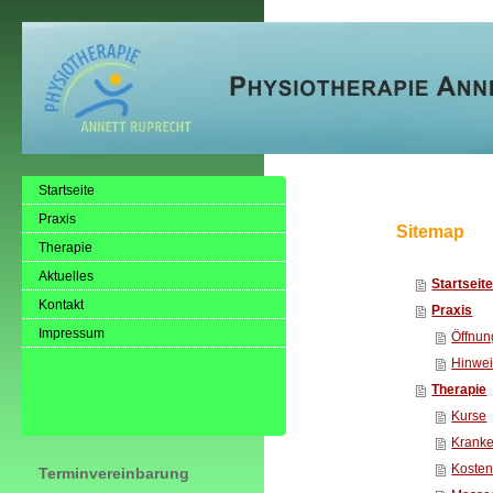
Startseite
Praxis
Sitemap
Therapie
Aktuelles
Startseit
Kontakt
Praxis
Impressum
Öffnun
Hinwe
Therapie
Kurse
Krank
Kosten
Terminvereinbarung