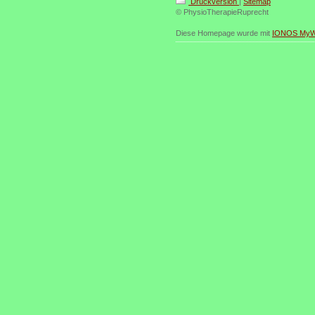
Druckversion
|
Sitemap
© PhysioTherapieRuprecht
Diese Homepage wurde mit
IONOS MyW