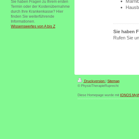
Marnit
Sie haben Fragen zu Ihrem ersten
Termin oder der Kostenübernahme
Hausb
durch Ihre Krankenkasse? Hier
finden Sie weiterführende
Informationen.
Wissenswertes von A bis Z
Sie haben F
Rufen Sie un
+49 3492
Druckversion
|
Sitemap
© PhysioTherapieRuprecht
Diese Homepage wurde mit
IONOS MyW