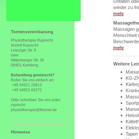
Unfällen ode
wieder zu Ih
mehr
Massagether
Massagen geh
Terminvereinbarung
Menschheit 
Physiotherapie Ruprecht
Beschwerden
Annett Ruprecht
mehr
Leipziger Str. 9
oder
Wittenberger Str. 36
Weitere Lei
06901 Kemberg
Manuel
Behandlung gewünscht?
KG-ZN
Rufen Sie uns einfach an:
Kiefe
+49 34921 20813
+49 34921 60272
Krank
Mass
Oder schreiben Sie uns unter:
Sportp
ruprecht-
Manue
physiotherapie@freenet.de
Heissl
Kältet
Elektr
Hinweise
Tapen