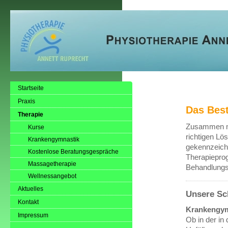
Startseite
Praxis
Das Best
Therapie
Zusammen mi
Kurse
richtigen Lö
Krankengymnastik
gekennzeichn
Kostenlose Beratungsgespräche
Therapieprog
Massagetherapie
Behandlungs
Wellnessangebot
Aktuelles
Unsere Sc
Kontakt
Krankengymn
Impressum
Ob in der in